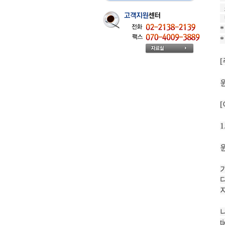
*
*
[
[
나
t