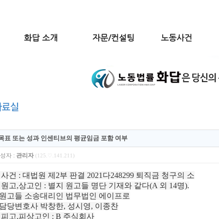
화답 소개
자문/컨설팅
노동사건
목표 또는 성과 인센티브의 평균임금 포함 여부
성자 :
관리자
(125.♡.141.211)
 사건 : 대법원 제2부 판결 2021다248299 퇴직금 청구의 소
* 원고,상고인 : 별지 원고들 명단 기재와 같다(A 외 14명).
원고들 소송대리인 법무법인 에이프로
담당변호사 박창한, 성시영, 이종찬
* 피고,피상고인 : B 주식회사